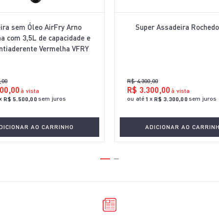
eira sem Óleo AirFry Arno
Super Assadeira Roched
a com 3,5L de capacidade e
ntiaderente Vermelha VFRY
,
00
R$
4
.
300
,
00
00
,
00
R$
3
.
300
,
00
à vista
à vista
x
sem juros
ou até
x
sem juros
R$
5
.
500
,
00
1
R$
3
.
300
,
00
DICIONAR AO CARRINHO
ADICIONAR AO CARRIN