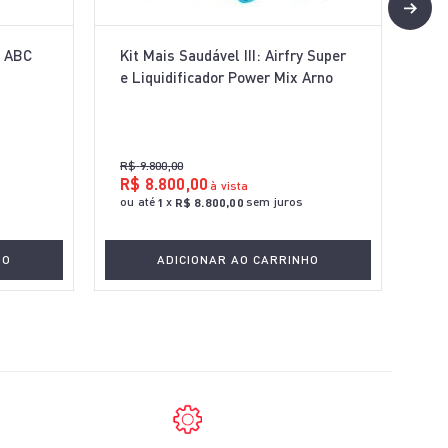
o ABC
Kit Mais Saudável III: Airfry Super
e Liquidificador Power Mix Arno
R$
9
.
800
,
00
R$
8
.
800
,
00
à vista
ou até
x
sem juros
1
R$
8
.
800
,
00
HO
ADICIONAR AO CARRINHO