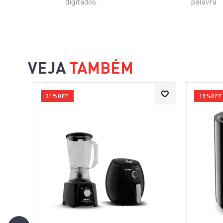
digitados.
palavra.
VEJA
TAMBÉM
31%
OFF
15%
OFF