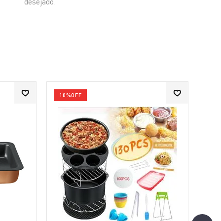
desejado.
10%
OFF