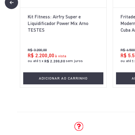
Kit Fitness: Airfry Super e
Fritad
Liquidificador Power Mix Arno
Modern
TESTES
Cuba A
R$
3
.
200
,
00
R$
6
.
500
R$
2
.
200
,
00
R$
5
.
5
à vista
ou até
x
sem juros
ou até
1
R$
2
.
200
,
00
1
ADICIONAR AO CARRINHO
A