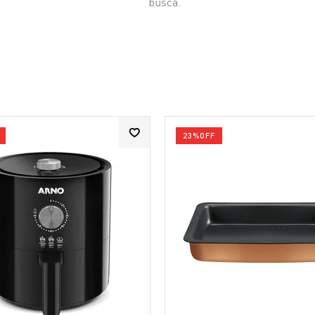
busca.
23%
OFF