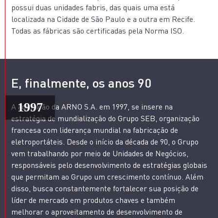
possui duas unidades fabris, das quais uma está
localizada na Cidade de São Paulo e a outra em Recife.
Todas as fábricas são certificadas pela Norma ISO.
E, finalmente, os anos 90
1997
A aquisição da ARNO S.A. em 1997, se insere na
estratégia de mundialização do Grupo SEB, organização
francesa com liderança mundial na fabricação de
eletroportáteis. Desde o início da década de 90, o Grupo
vem trabalhando por meio de Unidades de Negócios,
responsáveis pelo desenvolvimento de estratégias globais
que permitam ao Grupo um crescimento contínuo. Além
disso, busca constantemente fortalecer sua posição de
líder de mercado em produtos chaves e também
melhorar o aproveitamento de desenvolvimento de