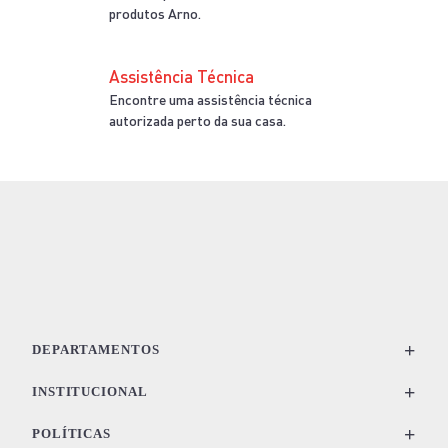
produtos Arno.
Assistência Técnica
Encontre uma assistência técnica
autorizada perto da sua casa.
+
DEPARTAMENTOS
+
Ventilacão
INSTITUCIONAL
Eletroportáteis
+
Sobre a Arno
POLÍTICAS