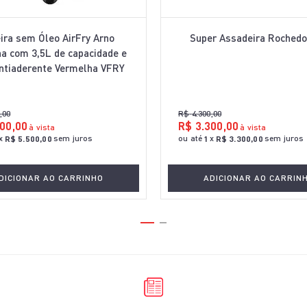
eira sem Óleo AirFry Arno
Super Assadeira Roched
a com 3,5L de capacidade e
ntiaderente Vermelha VFRY
,
00
R$
4
.
300
,
00
00
,
00
R$
3
.
300
,
00
à vista
à vista
x
sem juros
ou até
x
sem juros
R$
5
.
500
,
00
1
R$
3
.
300
,
00
DICIONAR AO CARRINHO
ADICIONAR AO CARRIN