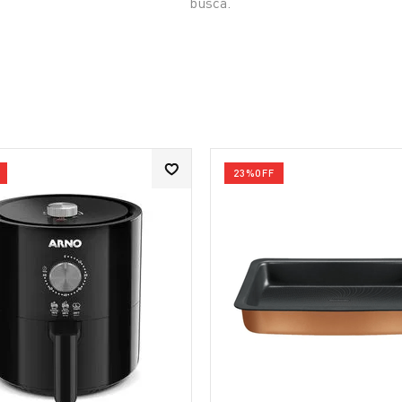
busca.
23%
OFF