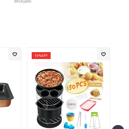
desejado.
10%
OFF