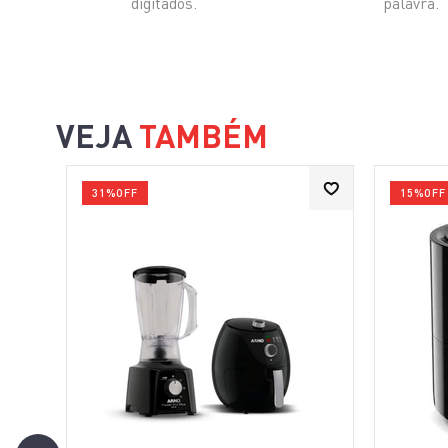
digitados.
palavra.
VEJA
TAMBÉM
31%
OFF
15%
OFF