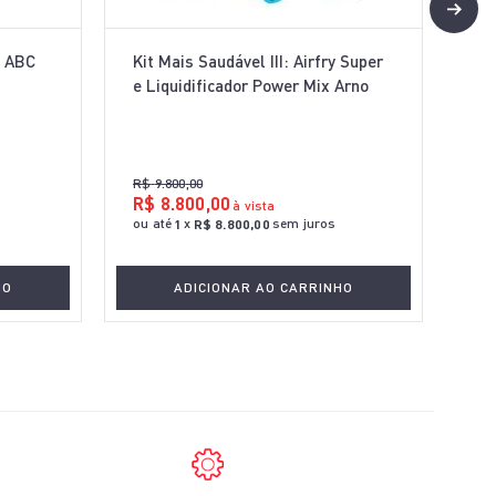
o ABC
Kit Mais Saudável III: Airfry Super
e Liquidificador Power Mix Arno
R$
9
.
800
,
00
R$
8
.
800
,
00
à vista
ou até
x
sem juros
1
R$
8
.
800
,
00
HO
ADICIONAR AO CARRINHO