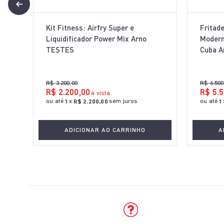
Kit Fitness: Airfry Super e
Fritad
Liquidificador Power Mix Arno
Modern
TESTES
Cuba A
R$
3
.
200
,
00
R$
6
.
500
R$
2
.
200
,
00
R$
5
.
5
à vista
ou até
x
sem juros
ou até
1
R$
2
.
200
,
00
1
ADICIONAR AO CARRINHO
A