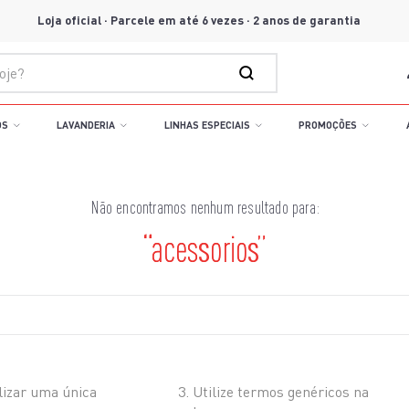
Loja oficial · Parcele em até 6 vezes · 2 anos de garantia
OS
LAVANDERIA
LINHAS ESPECIAIS
PROMOÇÕES
acessorios
está buscando hoje?
lizar uma única
Utilize termos genéricos na